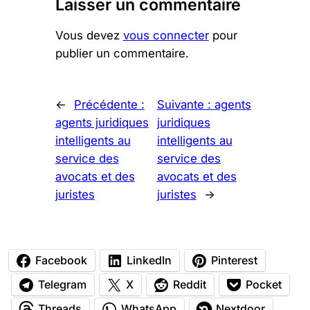
Laisser un commentaire
Vous devez
vous connecter
pour
publier un commentaire.
←
Précédente :
Suivante :
agents
agents juridiques
juridiques
intelligents au
intelligents au
service des
service des
avocats et des
avocats et des
juristes
juristes
→
Facebook
LinkedIn
Pinterest
Telegram
X
Reddit
Pocket
Threads
WhatsApp
Nextdoor